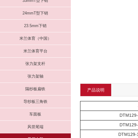
33mmT型下销
24mmT型下销
23.5mm下销
米兰体育（中国）
米兰体育平台
张力架支杆
张力架轴
隔纱板扁铁
产品说明
导纱板三角铁
车面板
DTM129
DTM129
风管尾端
DTM129-