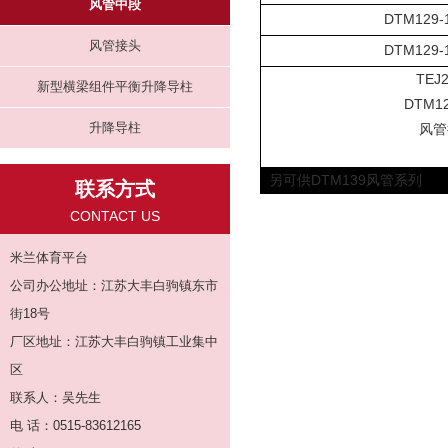
风管中段
DTM129-
风管接头
DTM129-
TEJ2
新型横梁组件平衡升降导柱
DTM12
升降导柱
风管
另可供DTM139风管系列
联系方式
CONTACT US
米兰体育平台
公司办公地址：江苏大丰白驹镇东市
街18号
厂区地址：江苏大丰白驹镇工业集中
区
联系人：吴先生
电 话：0515-83612165