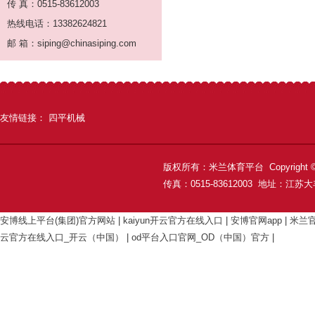
传 真：0515-83612003
热线电话：13382624821
邮 箱：siping@chinasiping.com
友情链接：
四平机械
版权所有：米兰体育平台 Copyright © 2
传真：0515-83612003 地址：江苏
安博线上平台(集团)官方网站
|
kaiyun开云官方在线入口
|
安博官网app
|
米兰
云官方在线入口_开云（中国）
|
od平台入口官网_OD（中国）官方
|