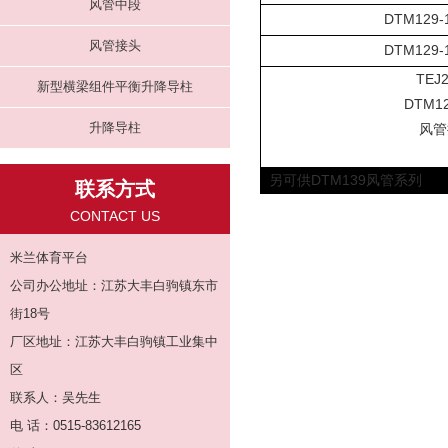
风管中段
DTM129-
风管接头
DTM129-
TEJ2
新型横梁组件平衡升降导柱
DTM12
升降导柱
风管
另可供DTM139风管系列
联系方式
CONTACT US
米兰体育平台
公司办公地址：江苏大丰白驹镇东市
街18号
厂区地址：江苏大丰白驹镇工业集中
区
联系人：吴先生
电 话：0515-83612165