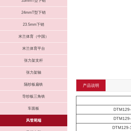
33mmT型下销
24mmT型下销
23.5mm下销
米兰体育（中国）
米兰体育平台
张力架支杆
张力架轴
隔纱板扁铁
产品说明
导纱板三角铁
车面板
DTM129
DTM129
风管尾端
DTM129-