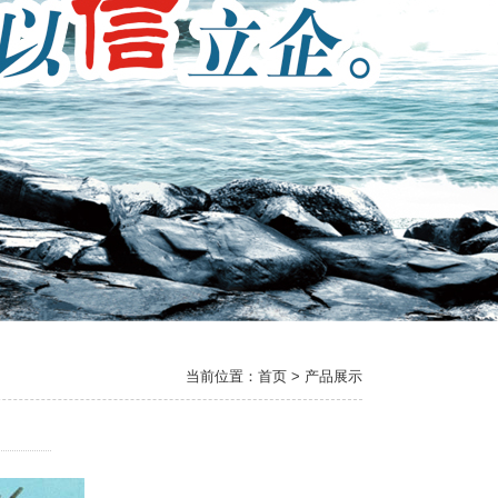
当前位置：首页 > 产品展示