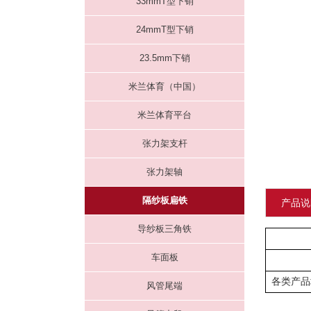
33mmT型下销
24mmT型下销
23.5mm下销
米兰体育（中国）
米兰体育平台
张力架支杆
张力架轴
隔纱板扁铁
产品说
导纱板三角铁
车面板
各类产品
风管尾端