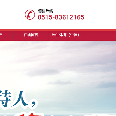
户
在线留言
米兰体育（中国）